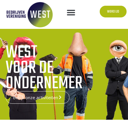
WORD LID
WEST
VOOR DE
ONDERNEMER
Bekijk onze activiteiten