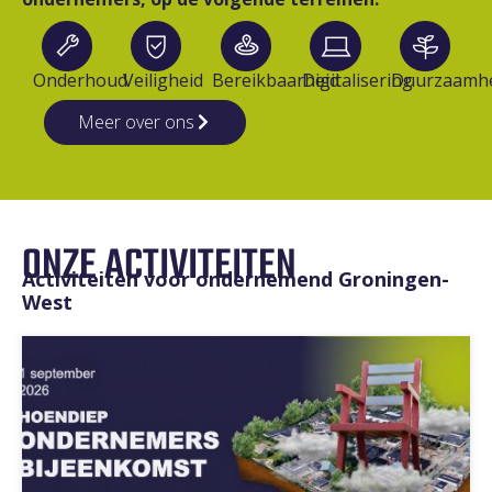
Onderhoud
Veiligheid
Bereikbaarheid
Digitalisering
Duurzaamh
Meer over ons
ONZE ACTIVITEITEN
Activiteiten voor ondernemend Groningen-
West