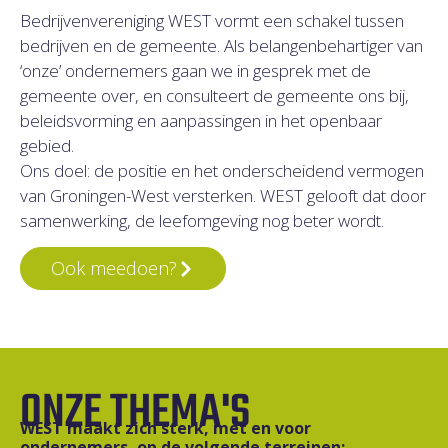
Bedrijvenvereniging WEST vormt een schakel tussen
bedrijven en de gemeente. Als belangenbehartiger van
‘onze’ ondernemers gaan we in gesprek met de
gemeente over, en consulteert de gemeente ons bij,
beleidsvorming en aanpassingen in het openbaar
gebied.
Ons doel: de positie en het onderscheidend vermogen
van Groningen-West versterken. WEST gelooft dat door
samenwerking, de leefomgeving nog beter wordt.
Ook meedoen?
ONZE THEMA'S
WEST maakt zich sterk, met en voor
ondernemers, op de volgende terreinen: