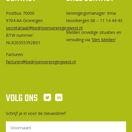
Postbus 70000
Ver­e­ni­gings­ma­na­ger: Irma
9704 AA Groningen
Noorbergen 06 – 11 14 44 43
secretariaat@bedrijvenverenigingwest.nl
Melden onveilige situaties en
BTW nummer:
vervuiling via ‘
Slim Melden
‘
NL820355392B01
Facturen:
facturen@bedrijvenverenigingwest.nl
VOLG ONS
Schrijf je in voor de nieuwsbrief