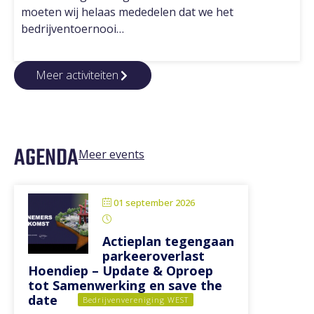
moeten wij helaas mededelen dat we het
bedrijventoernooi…
Meer activiteiten
AGENDA
Meer events
01 september 2026
12:00
-
13:30
Actieplan tegengaan
parkeeroverlast
Hoendiep – Update & Oproep
tot Samenwerking en save the
date
Bedrijvenvereniging WEST