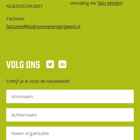
vervuiling via ‘
Slim Melden
‘
NL820355392B01
Facturen:
facturen@bedrijvenverenigingwest.nl
VOLG ONS
Schrijf je in voor de nieuwsbrief