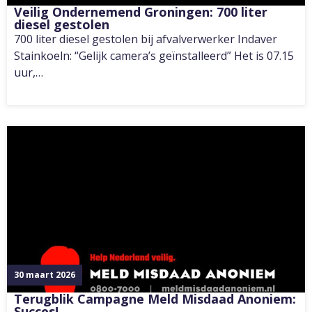
Veilig Ondernemend Groningen: 700 liter
diesel gestolen
700 liter diesel gestolen bij afvalverwerker Indaver
Stainkoeln: “Gelijk camera’s geïnstalleerd” Het is 07.15
uur,…
30 maart 2026
Terugblik Campagne Meld Misdaad Anoniem:
Succes!