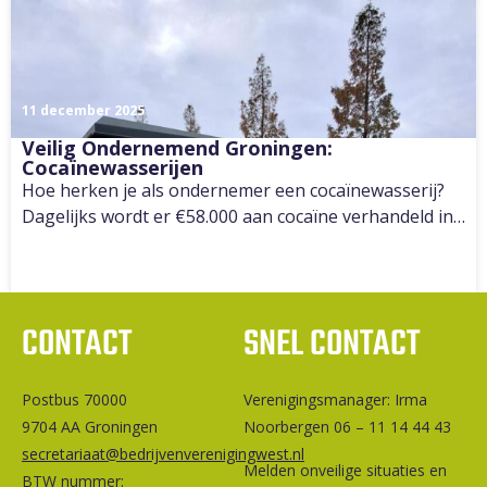
11 december 2025
Veilig Ondernemend Groningen:
Cocaïnewasserijen
Hoe herken je als ondernemer een cocaïnewasserij?
Dagelijks wordt er €58.000 aan cocaïne verhandeld in…
CONTACT
SNEL CONTACT
Postbus 70000
Ver­e­ni­gings­ma­na­ger: Irma
9704 AA Groningen
Noorbergen 06 – 11 14 44 43
secretariaat@bedrijvenverenigingwest.nl
Melden onveilige situaties en
BTW nummer: