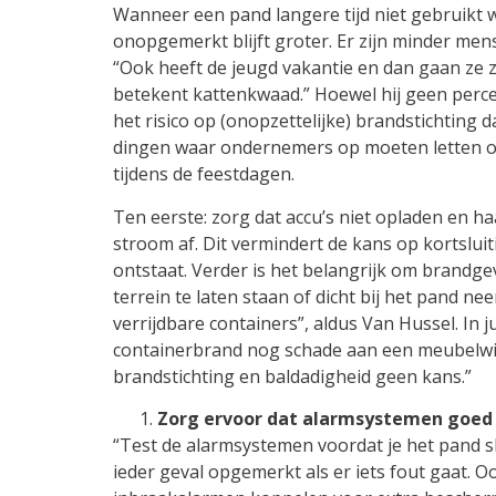
Wanneer een pand langere tijd niet gebruikt w
onopgemerkt blijft groter. Er zijn minder mens
“Ook heeft de jeugd vakantie en dan gaan ze zi
betekent kattenkwaad.” Hoewel hij geen percen
het risico op (onopzettelijke) brandstichting d
dingen waar ondernemers op moeten letten om 
tijdens de feestdagen.
Ten eerste: zorg dat accu’s niet opladen en h
stroom af. Dit vermindert de kans op kortsluit
ontstaat. Verder is het belangrijk om brandge
terrein te laten staan of dicht bij het pand nee
verrijdbare containers”, aldus Van Hussel. In j
containerbrand nog schade aan een meubelwi
brandstichting en baldadigheid geen kans.”
Zorg ervoor dat alarmsystemen goed 
“Test de alarmsystemen voordat je het pand sl
ieder geval opgemerkt als er iets fout gaat.