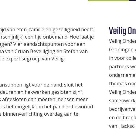
Veilig 
jd van eten, familie en gezelligheid heeft
schijnlijk) een tijd onbemand. Hoe laat je
Veilig Ond
tdagen? Vier aandachtspunten voor een
Groningen v
ma van Cruon Beveiliging en Stefan van
in voor coll
e expertisegroep van Veilig
partners we
ondernemen 
thema’s onde
stippen ligt voor de hand: sluit het
Veilig Ond
 deuren en hekwerken gesloten zijn”,
s is afgesloten dan moeten mensen meer
samenwerki
 is het mogelijk om het pand er bewoond
bedrijvenve
de binnenverlichting overdag aan te
en de brand
van Hackscl