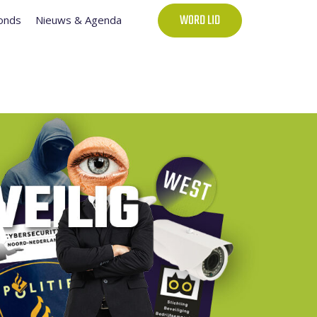
onds
Nieuws & Agenda
WORD LID
R