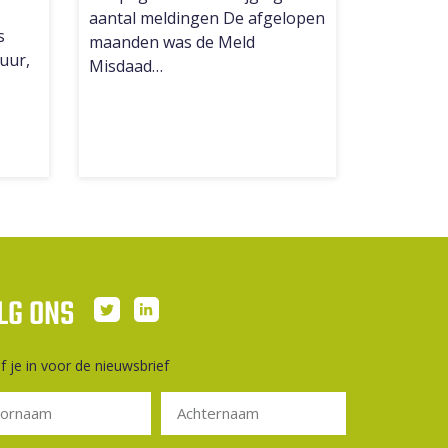
aantal meldingen De afgelopen
s
maanden was de Meld
 uur,
Misdaad…
LG ONS
jf je in voor de nieuwsbrief