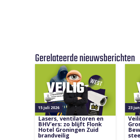
Gerelateerde nieuwsberichten
15 juli 2026
23 jun
Lasers, ventilatoren en
Vei
BHV’ers: zo blijft Flonk
Gro
Hotel Groningen Zuid
Bew
brandveilig
stee