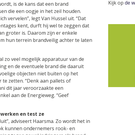
Kijk op
de w
ordt, is de kans dat een brand
en die een oogje in het zeil houden.
ch vervelen”, legt Van Hussel uit. “Dat
tages kent, durft hij wel te zeggen dat
an groter is. Daarom zijn er enkele
hun terrein brandveilig achter te laten
aal zo veel mogelijk apparatuur van de
ing en de eventuele brand die daaruit
voelige obje
cten niet buiten op het
r
te zetten. “Denk aan pallets of
uni dit jaar veroorzaakte een
nkel aan de Energieweg. “Geef
werken en test ze
uit”, adviseert Haarsma. Zo wordt het in
 Ook kunnen ondernemers rook- en