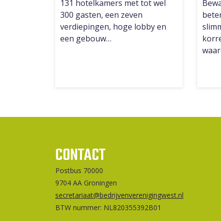
131 hotelkamers met tot wel
Bewa
300 gasten, een zeven
beter
verdiepingen, hoge lobby en
slim
een gebouw…
korre
waar
CONTACT
Postbus 70000
9704 AA Groningen
secretariaat@bedrijvenverenigingwest.nl
BTW nummer: NL820355392B01