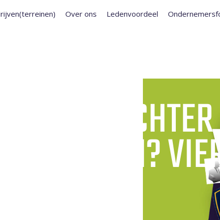
rijven(terreinen)
Over ons
Ledenvoordeel
Ondernemersf
 MIJN
G VEILIG ACHTER
FEESTDAGEN? VIE
PUNTEN