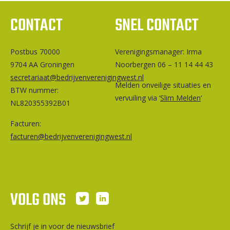
CONTACT
SNEL CONTACT
Postbus 70000
Ver­e­ni­gings­ma­na­ger: Irma
9704 AA Groningen
Noorbergen 06 – 11 14 44 43
secretariaat@bedrijvenverenigingwest.nl
Melden onveilige situaties en
BTW nummer:
vervuiling via ‘
Slim Melden
‘
NL820355392B01
Facturen:
facturen@bedrijvenverenigingwest.nl
VOLG ONS
Schrijf je in voor de nieuwsbrief