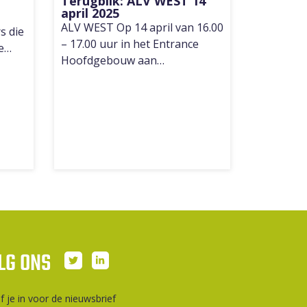
Terugblik: ALV WEST 14
april 2025
ALV WEST Op 14 april van 16.00
s die
– 17.00 uur in het Entrance
de…
Hoofdgebouw aan…
LG ONS
jf je in voor de nieuwsbrief