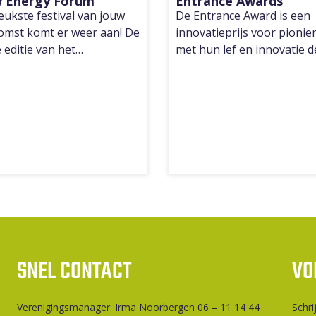
 Energy Forum
Entrance Awards
eukste festival van jouw
De Entrance Award is een
omst komt er weer aan! De
innovatieprijs voor pionier
e editie van het…
met hun lef en innovatie 
SNEL CONTACT
VO
Ver­e­ni­gings­ma­na­ger: Irma Noorbergen 06 – 11 14 44
Schri