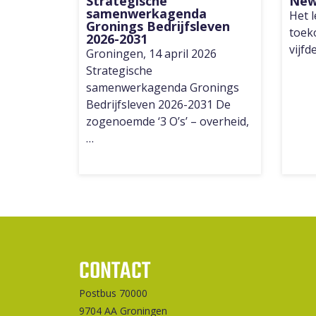
Strategische
New
samenwerkagenda
Het l
Gronings Bedrijfsleven
toek
2026-2031
vijfd
Groningen, 14 april 2026
Strategische
samenwerkagenda Gronings
Bedrijfsleven 2026-2031 De
zogenoemde ‘3 O’s’ – overheid,
…
CONTACT
Postbus 70000
9704 AA Groningen