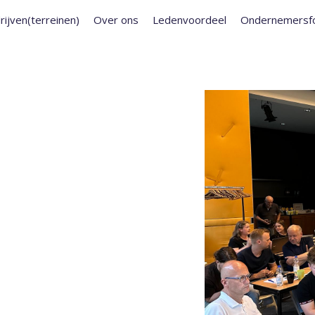
rijven(terreinen)
Over ons
Ledenvoordeel
Ondernemersf
 WORKSHOP