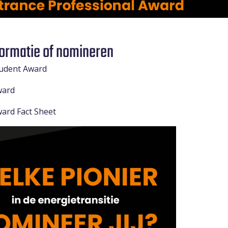
formatie of nomineren
tudent Award
ward
ard Fact Sheet