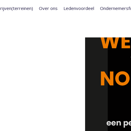
rijven(terreinen)
Over ons
Ledenvoordeel
Ondernemersf
AWARDS