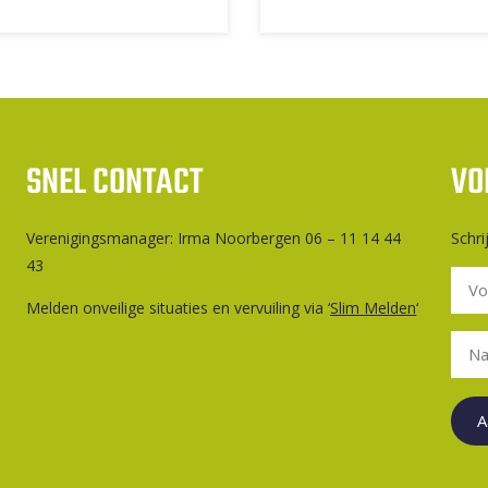
SNEL CONTACT
VO
Ver­e­ni­gings­ma­na­ger: Irma Noorbergen 06 – 11 14 44
Schri
43
Melden onveilige situaties en vervuiling via ‘
Slim Melden
‘
A