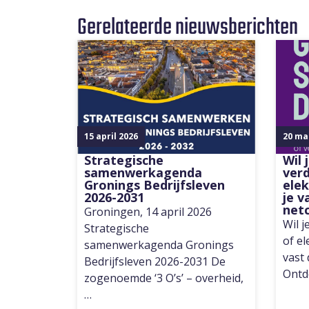
Gerelateerde nieuwsberichten
15 april 2026
20 ma
Strategische
Wil 
samenwerkagenda
ver
Gronings Bedrijfsleven
elek
2026-2031
je v
net
Groningen, 14 april 2026
Wil 
Strategische
of el
samenwerkagenda Gronings
vast
Bedrijfsleven 2026-2031 De
Ontd
zogenoemde ‘3 O’s’ – overheid,
…