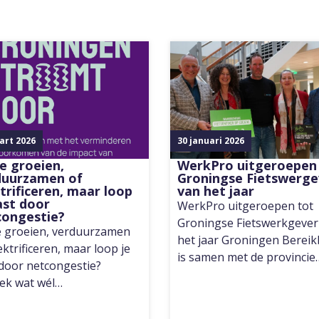
art 2026
30 januari 2026
je groeien,
WerkPro uitgeroepen
duurzamen of
Groningse Fietswerge
trificeren, maar loop
van het jaar
ast door
WerkPro uitgeroepen tot
congestie?
Groningse Fietswerkgever
je groeien, verduurzamen
het jaar Groningen Berei
ektrificeren, maar loop je
is samen met de provincie
 door netcongestie?
ek wat wél…