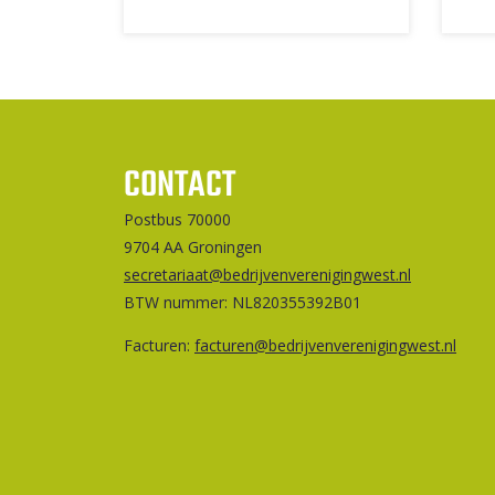
CONTACT
Postbus 70000
9704 AA Groningen
secretariaat@bedrijvenverenigingwest.nl
BTW nummer: NL820355392B01
Facturen:
facturen@bedrijvenverenigingwest.nl