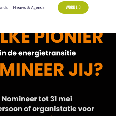
onds
Nieuws & Agenda
WORD LID