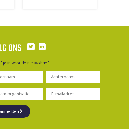
LG ONS
jf je in voor de nieuwsbrief
anmelden