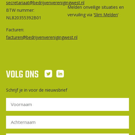
secretariaat@bedrijvenverenigingwest.nl
Melden onveilige situaties en
BTW nummer:
vervuiling via ‘
Slim Melden
‘
NL820355392B01
Facturen:
facturen@bedrijvenverenigingwest.nl
VOLG ONS
Schrijf je in voor de nieuwsbrief