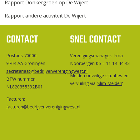
Rapport Donkergroen op De Wijert
Rapport andere activiteit De Wijert
CONTACT
SNEL CONTACT
Postbus 70000
Ver­e­ni­gings­ma­na­ger: Irma
9704 AA Groningen
Noorbergen 06 – 11 14 44 43
secretariaat@bedrijvenverenigingwest.nl
Melden onveilige situaties en
BTW nummer:
vervuiling via ‘
Slim Melden
‘
NL820355392B01
Facturen:
facturen@bedrijvenverenigingwest.nl