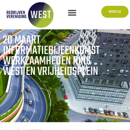
WORD LID
20 MAART
INFORMATIEBIJEENKOMST
WERKZAAMHEDEN RING
WEST EN VRIJHEIDSPLEIN