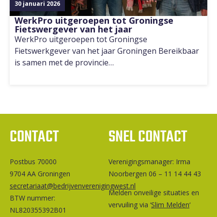
30 januari 2026
WerkPro uitgeroepen tot Groningse
Fietswergever van het jaar
WerkPro uitgeroepen tot Groningse
Fietswerkgever van het jaar Groningen Bereikbaar
is samen met de provincie…
CONTACT
SNEL CONTACT
Postbus 70000
Ver­e­ni­gings­ma­na­ger: Irma
9704 AA Groningen
Noorbergen 06 – 11 14 44 43
secretariaat@bedrijvenverenigingwest.nl
Melden onveilige situaties en
BTW nummer:
vervuiling via ‘
Slim Melden
‘
NL820355392B01