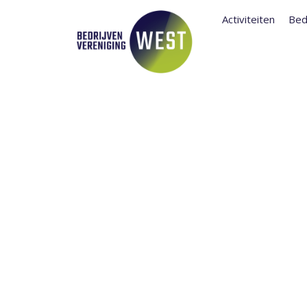
Activiteiten
Bed
WEST ORGANI
SAMEN MET 
BEACH VOLL