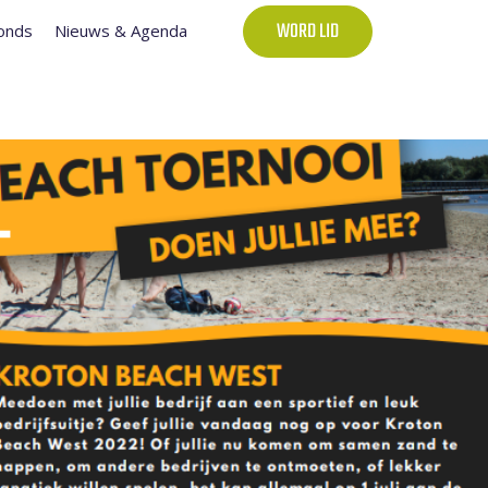
onds
Nieuws & Agenda
WORD LID
T