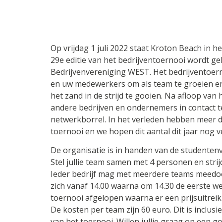
Op vrijdag 1 juli 2022 staat Kroton Beach in 
29e editie van het bedrijventoernooi wordt 
Bedrijvenvereniging WEST. Het bedrijventoern
en uw medewerkers om als team te groeien e
het zand in de strijd te gooien. Na afloop van
andere bedrijven en ondernemers in contact t
netwerkborrel. In het verleden hebben meer 
toernooi en we hopen dit aantal dit jaar nog 
De organisatie is in handen van de studenten
Stel jullie team samen met 4 personen en strij
Ieder bedrijf mag met meerdere teams meedoe
zich vanaf 14.00 waarna om 14.30 de eerste we
toernooi afgelopen waarna er een prijsuitreik
De kosten per team zijn 60 euro. Dit is inclus
van het toernooi. Willen jullie graag op een 