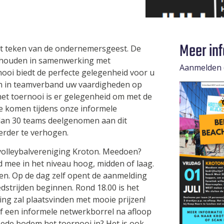
Meer in
het teken van de ondernemersgeest. De
gehouden in samenwerking met
Aanmelden (
ooi biedt de perfecte gelegenheid voor u
n in teamverband uw vaardigheden op
 het toernooi is er gelegenheid om met de
e komen tijdens onze informele
dan 30 teams deelgenomen aan dit
verder te verhogen.
volleybalvereniging Kroton. Meedoen?
d mee in het niveau hoog, midden of laag.
n. Op de dag zelf opent de aanmelding
dstrijden beginnen. Rond 18.00 is het
ing zal plaatsvinden met mooie prijzen!
ief een informele netwerkborrel na afloop
goede bodem het toernooi in? Het is ook