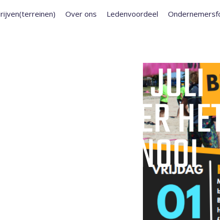
rijven(terreinen)
Over ons
Ledenvoordeel
Ondernemersf
SEERT OP 1 JULI
KROTON WEER HE
EYBAL TOERNOOI