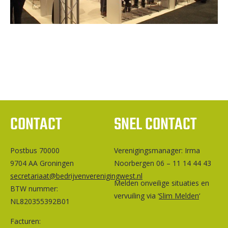
CONTACT
SNEL CONTACT
Postbus 70000
Ver­e­ni­gings­ma­na­ger: Irma
9704 AA Groningen
Noorbergen 06 – 11 14 44 43
secretariaat@bedrijvenverenigingwest.nl
Melden onveilige situaties en
BTW nummer:
vervuiling via ‘
Slim Melden
‘
NL820355392B01
Facturen: