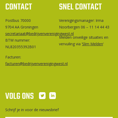
CONTACT
SNEL CONTACT
Postbus 70000
Ver­e­ni­gings­ma­na­ger: Irma
9704 AA Groningen
Noorbergen 06 – 11 14 44 43
secretariaat@bedrijvenverenigingwest.nl
Melden onveilige situaties en
BTW nummer:
vervuiling via ‘
Slim Melden
‘
NL820355392B01
Facturen:
facturen@bedrijvenverenigingwest.nl
VOLG ONS
Schrijf je in voor de nieuwsbrief