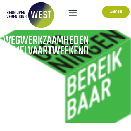
WORD LID
WEGWERKZAAMHEDEN
HEMELVAARTWEEKEND