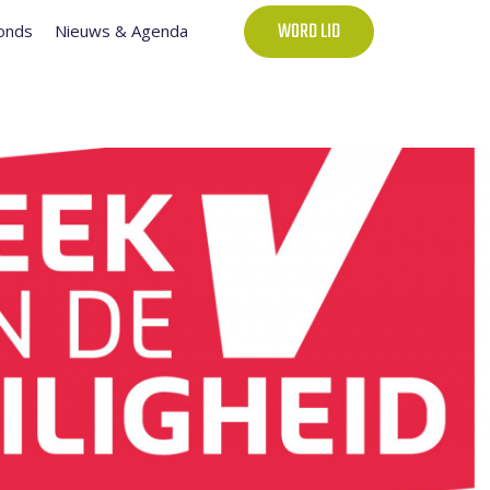
onds
Nieuws & Agenda
WORD LID