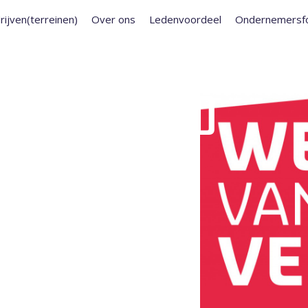
rijven(terreinen)
Over ons
Ledenvoordeel
Ondernemersf
 VEILIGHEID