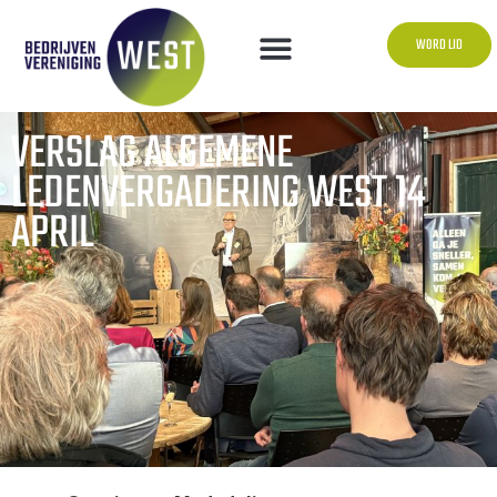
WORD LID
VERSLAG ALGEMENE
LEDENVERGADERING WEST 14
APRIL