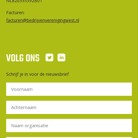
NL820355392B01
Facturen:
facturen@bedrijvenverenigingwest.nl
VOLG ONS
Schrijf je in voor de nieuwsbrief