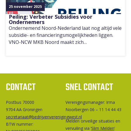
25 november 2025
Peiling: Verbeter Subsidies voor
Ondernemers
Ondernemend Noord-Nederland laat nog altijd vele
subsidie- en financieringsmogelijkheden liggen.
VNO-NCW MKB Noord maakt zich…
CONTACT
SNEL CONTACT
Postbus 70000
Ver­e­ni­gings­ma­na­ger: Irma
9704 AA Groningen
Noorbergen 06 – 11 14 44 43
secretariaat@bedrijvenverenigingwest.nl
Melden onveilige situaties en
BTW nummer:
vervuiling via ‘
Slim Melden
‘