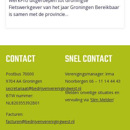
WerkPro uitgeroepen tot Groningse
Fietswerkgever van het jaar Groningen Bereikbaar
is samen met de provincie…
CONTACT
SNEL CONTACT
Postbus 70000
Ver­e­ni­gings­ma­na­ger: Irma
9704 AA Groningen
Noorbergen 06 – 11 14 44 43
secretariaat@bedrijvenverenigingwest.nl
Melden onveilige situaties en
BTW nummer:
vervuiling via ‘
Slim Melden
‘
NL820355392B01
Facturen:
facturen@bedrijvenverenigingwest.nl