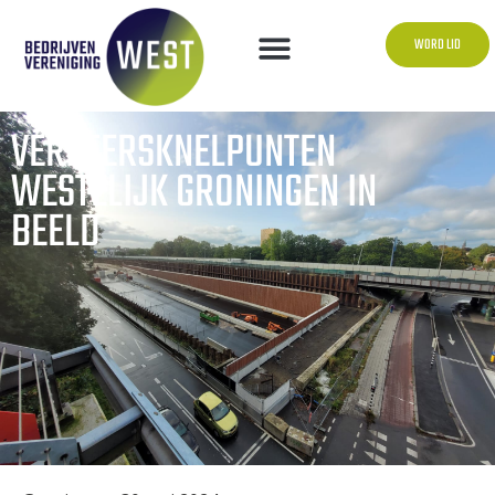
WORD LID
VERKEERSKNELPUNTEN
WESTELIJK GRONINGEN IN
BEELD