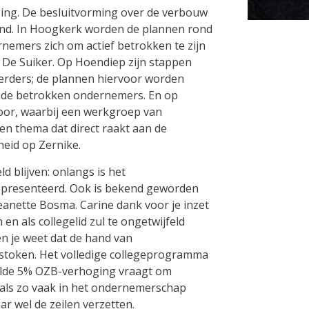
eging. De besluitvorming over de verbouw
land. In Hoogkerk worden de plannen rond
nemers zich om actief betrokken te zijn
 De Suiker. Op Hoendiep zijn stappen
erders; de plannen hiervoor worden
 de betrokken ondernemers. En op
oor, waarbij een werkgroep van
en thema dat direct raakt aan de
heid op Zernike.
d blijven: onlangs is het
presenteerd. Ook is bekend geworden
anette Bosma. Carine dank voor je inzet
n als collegelid zul te ongetwijfeld
en je weet dat de hand van
estoken. Het volledige collegeprogramma
elde 5% OZB-verhoging vraagt om
Zoals zo vaak in het ondernemerschap
r wel de zeilen verzetten.