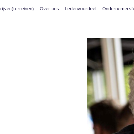
rijven(terreinen)
Over ons
Ledenvoordeel
Ondernemersf
ZITTER