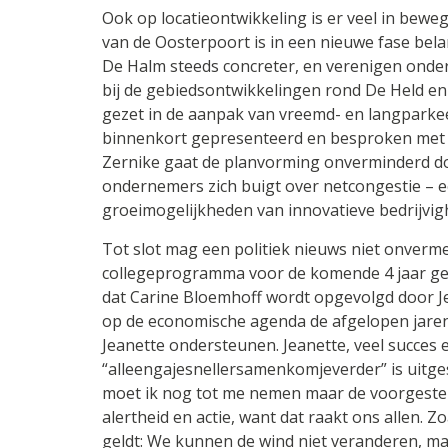
Ook op locatieontwikkeling is er veel in bew
van de Oosterpoort is in een nieuwe fase be
De Halm steeds concreter, en verenigen onder
bij de gebiedsontwikkelingen rond De Held en
gezet in de aanpak van vreemd- en langparke
binnenkort gepresenteerd en besproken met
Zernike gaat de planvorming onverminderd d
ondernemers zich buigt over netcongestie – e
groeimogelijkheden van innovatieve bedrijvig
Tot slot mag een politiek nieuws niet onvermel
collegeprogramma voor de komende 4 jaar ge
dat Carine Bloemhoff wordt opgevolgd door Je
op de economische agenda de afgelopen jaren e
Jeanette ondersteunen. Jeanette, veel succes 
“alleengajesnellersamenkomjeverder” is uitg
moet ik nog tot me nemen maar de voorgest
alertheid en actie, want dat raakt ons allen. 
geldt: We kunnen de wind niet veranderen, maa