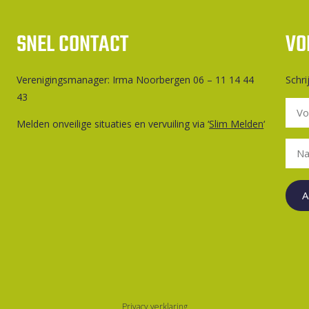
SNEL CONTACT
VO
Ver­e­ni­gings­ma­na­ger: Irma Noorbergen 06 – 11 14 44
Schri
43
Melden onveilige situaties en vervuiling via ‘
Slim Melden
‘
A
Privacy verklaring