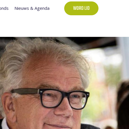
onds
Nieuws & Agenda
WORD LID