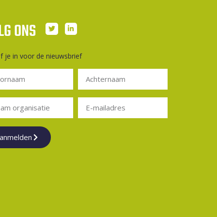
LG ONS
jf je in voor de nieuwsbrief
anmelden