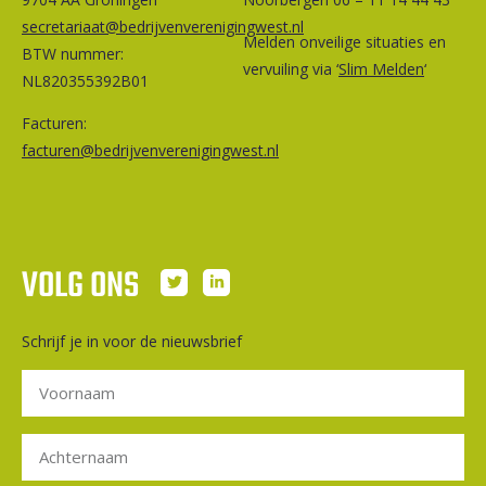
secretariaat@bedrijvenverenigingwest.nl
Melden onveilige situaties en
BTW nummer:
vervuiling via ‘
Slim Melden
‘
NL820355392B01
Facturen:
facturen@bedrijvenverenigingwest.nl
VOLG ONS
Schrijf je in voor de nieuwsbrief