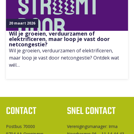
20 maart 2026
Wil je groeien, verduurzamen of
elektrificeren, maar loop je vast door
netcongestie?
Wil je groeien, verduurzamen of elektrificeren,
maar loop je vast door netcongestie? Ontdek wat
wél…
CONTACT
SNEL CONTACT
Postbus 70000
Ver­e­ni­gings­ma­na­ger: Irma
9704 AA Groningen
Noorbergen 06 – 11 14 44 43