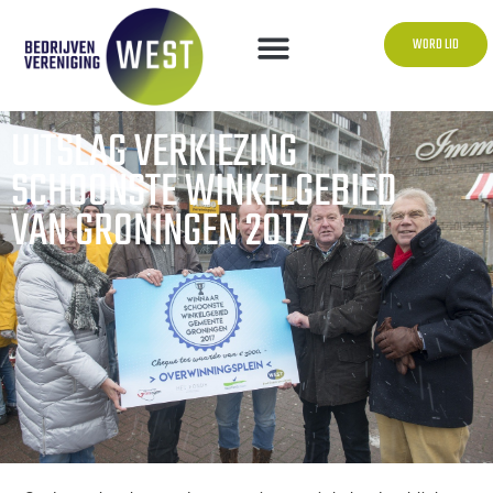
WORD LID
UITSLAG VERKIEZING
SCHOONSTE WINKELGEBIED
VAN GRONINGEN 2017