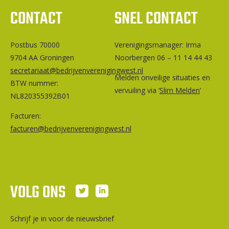
CONTACT
SNEL CONTACT
Postbus 70000
Ver­e­ni­gings­ma­na­ger: Irma
9704 AA Groningen
Noorbergen 06 – 11 14 44 43
secretariaat@bedrijvenverenigingwest.nl
Melden onveilige situaties en
BTW nummer:
vervuiling via ‘
Slim Melden
‘
NL820355392B01
Facturen:
facturen@bedrijvenverenigingwest.nl
VOLG ONS
Schrijf je in voor de nieuwsbrief