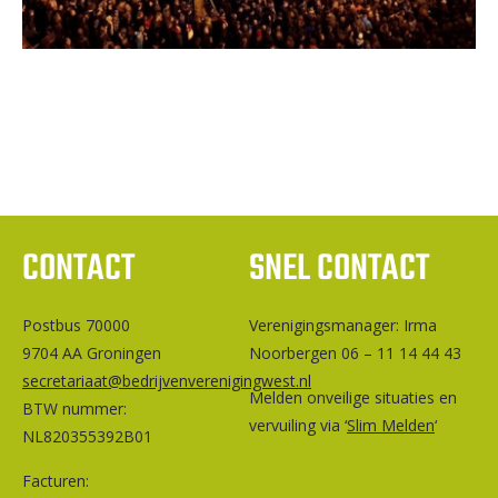
CONTACT
SNEL CONTACT
Postbus 70000
Ver­e­ni­gings­ma­na­ger: Irma
9704 AA Groningen
Noorbergen 06 – 11 14 44 43
secretariaat@bedrijvenverenigingwest.nl
Melden onveilige situaties en
BTW nummer:
vervuiling via ‘
Slim Melden
‘
NL820355392B01
Facturen: