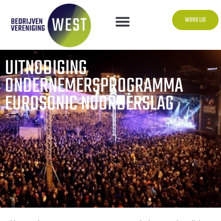
WORD LID
UITNODIGING
ONDERNEMERSPROGRAMMA
EUROSONIC NOORDERSLAG