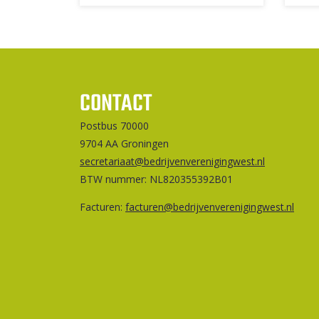
CONTACT
Postbus 70000
9704 AA Groningen
secretariaat@bedrijvenverenigingwest.nl
BTW nummer: NL820355392B01
Facturen:
facturen@bedrijvenverenigingwest.nl