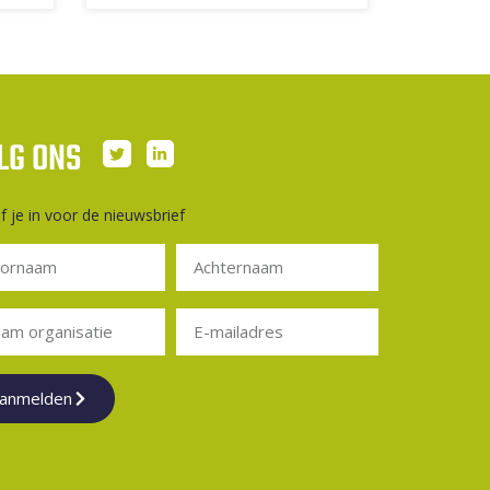
LG ONS
jf je in voor de nieuwsbrief
anmelden