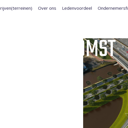
rijven(terreinen)
Over ons
Ledenvoordeel
Ondernemersf
N: BIJEENKOMST
E
EDEN
 D.D. 2