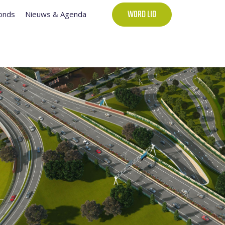
onds
Nieuws & Agenda
WORD LID