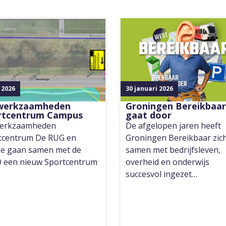
i 2026
30 januari 2026
werkzaamheden
Groningen Bereikbaar
rtcentrum Campus
gaat door
erkzaamheden
De afgelopen jaren heeft
tcentrum De RUG en
Groningen Bereikbaar zic
e gaan samen met de
samen met bedrijfsleven,
 een nieuw Sportcentrum
overheid en onderwijs
succesvol ingezet…