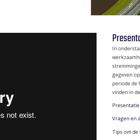
.L.
Presenta
In ondersta
werkzaamhe
stremminge
gegeven op 
periode de 
vinden in de
Presentati
Vragen en a
Tips om de f