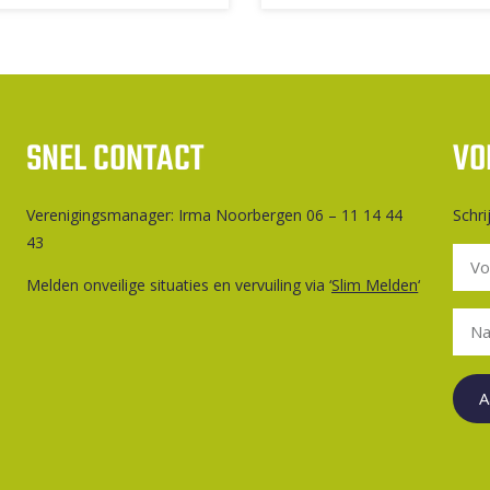
SNEL CONTACT
VO
Ver­e­ni­gings­ma­na­ger: Irma Noorbergen 06 – 11 14 44
Schri
43
Melden onveilige situaties en vervuiling via ‘
Slim Melden
‘
A