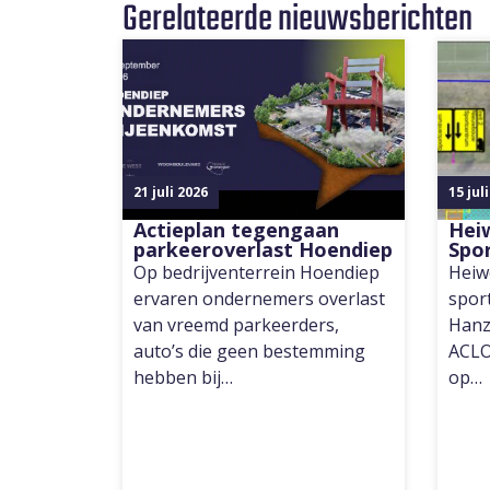
Gerelateerde nieuwsberichten
21 juli 2026
15 jul
Actieplan tegengaan
Hei
parkeeroverlast Hoendiep
Spo
Op bedrijventerrein Hoendiep
Heiw
ervaren ondernemers overlast
spor
van vreemd parkeerders,
Hanz
auto’s die geen bestemming
ACLO
hebben bij…
op…