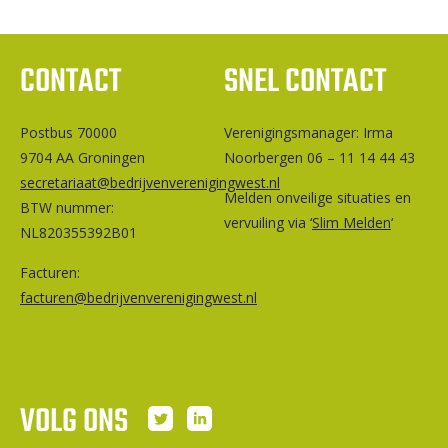
CONTACT
SNEL CONTACT
Postbus 70000
Ver­e­ni­gings­ma­na­ger: Irma
9704 AA Groningen
Noorbergen 06 – 11 14 44 43
secretariaat@bedrijvenverenigingwest.nl
Melden onveilige situaties en
BTW nummer:
vervuiling via ‘
Slim Melden
‘
NL820355392B01
Facturen:
facturen@bedrijvenverenigingwest.nl
VOLG ONS