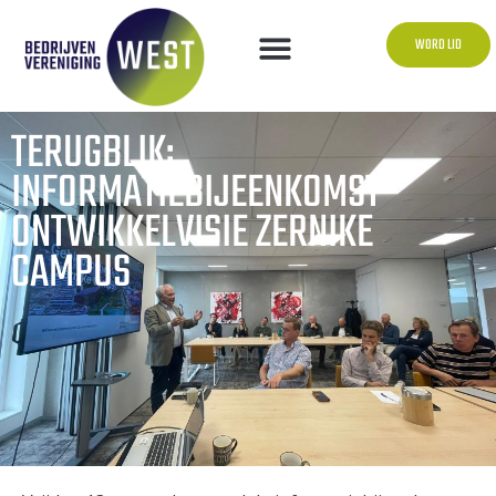
WORD LID
TERUGBLIK:
INFORMATIEBIJEENKOMST
ONTWIKKELVISIE ZERNIKE
CAMPUS