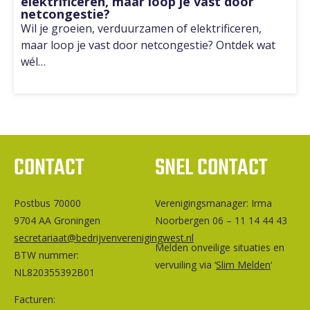
elektrificeren, maar loop je vast door
netcongestie?
Wil je groeien, verduurzamen of elektrificeren,
maar loop je vast door netcongestie? Ontdek wat
wél…
CONTACT
SNEL CONTACT
Postbus 70000
Ver­e­ni­gings­ma­na­ger: Irma
9704 AA Groningen
Noorbergen 06 – 11 14 44 43
secretariaat@bedrijvenverenigingwest.nl
Melden onveilige situaties en
BTW nummer:
vervuiling via ‘
Slim Melden
‘
NL820355392B01
Facturen: