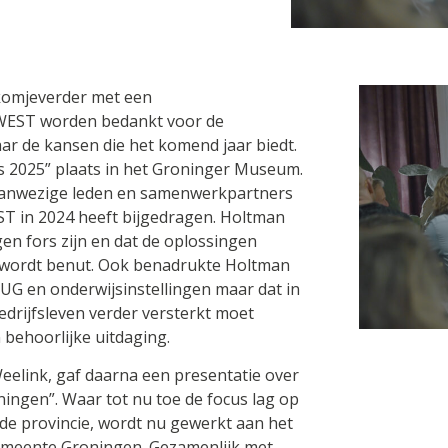
nkomjeverder met een
 WEST worden bedankt voor de
 de kansen die het komend jaar biedt.
 2025” plaats in het Groninger Museum.
aanwezige leden en samenwerkpartners
ST in 2024 heeft bijgedragen. Holtman
en fors zijn en dat de oplossingen
 wordt benut. Ook benadrukte Holtman
UG en onderwijsinstellingen maar dat in
bedrijfsleven verder versterkt moet
 behoorlijke uitdaging.
eelink, gaf daarna een presentatie over
ingen”. Waar tot nu toe de focus lag op
 de provincie, wordt nu gewerkt aan het
emeente Groningen. Gezamenlijk met