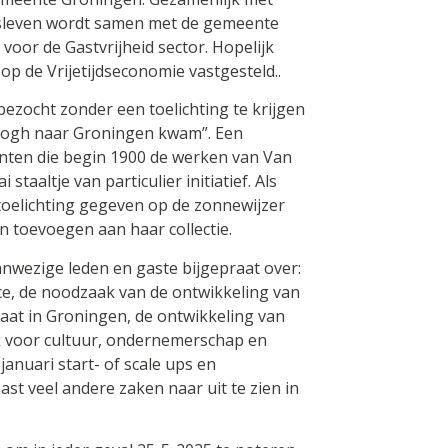
jfsleven wordt samen met de gemeente
or de Gastvrijheid sector. Hopelijk
op de Vrijetijdseconomie vastgesteld..
ezocht zonder een toelichting te krijgen
Gogh naar Groningen kwam”. Een
ten die begin 1900 de werken van Van
taaltje van particulier initiatief. Als
toelichting gegeven op de zonnewijzer
 toevoegen aan haar collectie.
anwezige leden en gaste bijgepraat over:
nce, de noodzaak van de ontwikkeling van
maat in Groningen, de ontwikkeling van
k voor cultuur, ondernemerschap en
januari start- of scale ups en
t veel andere zaken naar uit te zien in