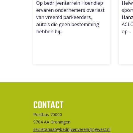
Op bedrijventerrein Hoendiep
Heiw
ervaren ondernemers overlast
spor
van vreemd parkeerders,
Hanz
auto’s die geen bestemming
ACLO
hebben bij…
op…
CONTACT
Postbus 70000
9704 AA Groningen
secretariaat@bedrijvenverenigingwest.nl