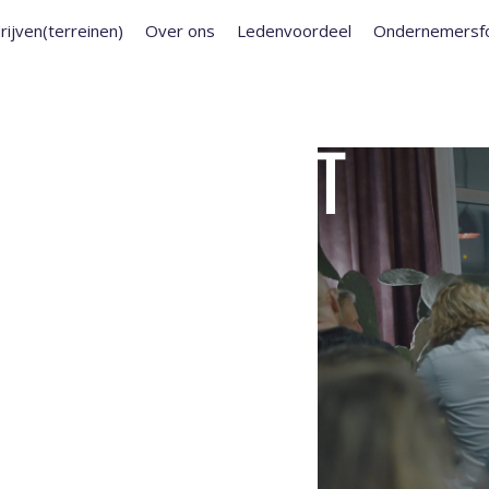
rijven(terreinen)
Over ons
Ledenvoordeel
Ondernemersf
2 DEC I WEST