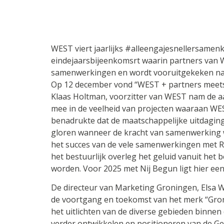
WEST viert jaarlijks #alleengajesnellersame
eindejaarsbijeenkomsrt waarin partners van
samenwerkingen en wordt vooruitgekeken naar
Op 12 december vond “WEST + partners meets
Klaas Holtman, voorzitter van WEST nam de 
mee in de veelheid van projecten waaraan WE
benadrukte dat de maatschappelijke uitdaging
gloren wanneer de kracht van samenwerking
het succes van de vele samenwerkingen met R
het bestuurlijk overleg het geluid vanuit het 
worden. Voor 2025 met Nij Begun ligt hier een
De directeur van Marketing Groningen, Elsa W
de voortgang en toekomst van het merk “Gron
het uitlichten van de diverse gebieden binnen
verder ontwikkelen en positioneren van de G