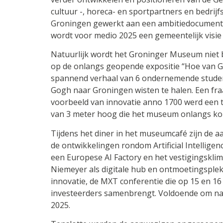
cultuur -, horeca- en sportpartners en bedri
Groningen gewerkt aan een ambitiedocument vo
wordt voor medio 2025 een gemeentelijk visie 
Natuurlijk wordt het Groninger Museum niet b
op de onlangs geopende expositie “Hoe van 
spannend verhaal van 6 ondernemende studen
Gogh naar Groningen wisten te halen. Een fraai s
voorbeeld van innovatie anno 1700 werd een 
van 3 meter hoog die het museum onlangs kon
Tijdens het diner in het museumcafé zijn de a
de ontwikkelingen rondom Artificial Intellige
een Europese AI Factory en het vestigingskli
Niemeyer als digitale hub en ontmoetingsple
innovatie, de MXT conferentie die op 15 en 16 
investeerders samenbrengt. Voldoende om naas
2025.