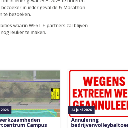
m in ieder geval 25-5-2025 te noteren
 bezoeker in ieder geval de ½ Marathon
 te bezoeken.
bities waarin WEST + partners zal blijven
nog leuker te maken.
i 2026
24 juni 2026
werkzaamheden
Annulering
rtcentrum Campus
bedrijvenvolleybaltoe