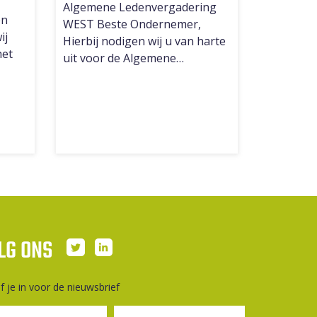
Algemene Ledenvergadering
en
WEST Beste Ondernemer,
ij
Hierbij nodigen wij u van harte
het
uit voor de Algemene…
LG ONS
jf je in voor de nieuwsbrief