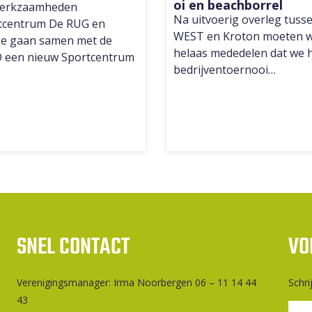
oi en beachborrel
erkzaamheden
Na uitvoerig overleg tuss
tcentrum De RUG en
WEST en Kroton moeten w
e gaan samen met de
helaas mededelen dat we 
 een nieuw Sportcentrum
bedrijventoernooi…
SNEL CONTACT
VO
Ver­e­ni­gings­ma­na­ger: Irma Noorbergen 06 – 11 14 44
Schri
43