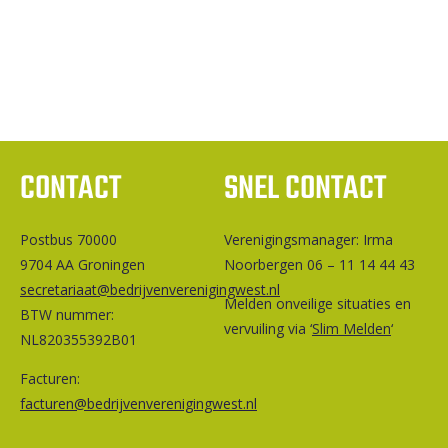
CONTACT
SNEL CONTACT
Postbus 70000
Ver­e­ni­gings­ma­na­ger: Irma
9704 AA Groningen
Noorbergen 06 – 11 14 44 43
secretariaat@bedrijvenverenigingwest.nl
Melden onveilige situaties en
BTW nummer:
vervuiling via ‘
Slim Melden
‘
NL820355392B01
Facturen:
facturen@bedrijvenverenigingwest.nl