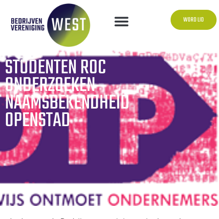
WORD LID
STUDENTEN ROC
ONDERZOEKEN
NAAMSBEKENDHEID
OPENSTAD