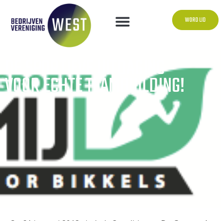
WORD LID
DE SPORTIEVE UITDAGING
VOOR ECHTE TEAMBUILDING!