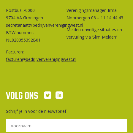
Postbus 70000
Ver­e­ni­gings­ma­na­ger: Irma
9704 AA Groningen
Noorbergen 06 – 11 14 44 43
secretariaat@bedrijvenverenigingwest.nl
Melden onveilige situaties en
BTW nummer:
vervuiling via ‘
Slim Melden
‘
NL820355392B01
Facturen:
facturen@bedrijvenverenigingwest.nl
VOLG ONS
Schrijf je in voor de nieuwsbrief