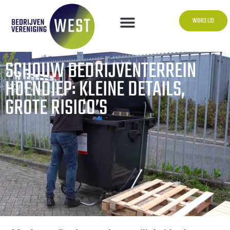
WORD LID
SCHOUW BEDRIJVENTERREIN
HOENDIEP: KLEINE DETAILS,
GROTE RISICO’S