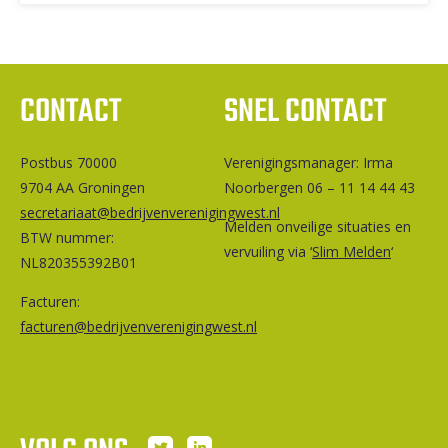
CONTACT
SNEL CONTACT
Postbus 70000
Ver­e­ni­gings­ma­na­ger: Irma
9704 AA Groningen
Noorbergen 06 – 11 14 44 43
secretariaat@bedrijvenverenigingwest.nl
Melden onveilige situaties en
BTW nummer:
vervuiling via ‘
Slim Melden
‘
NL820355392B01
Facturen:
facturen@bedrijvenverenigingwest.nl