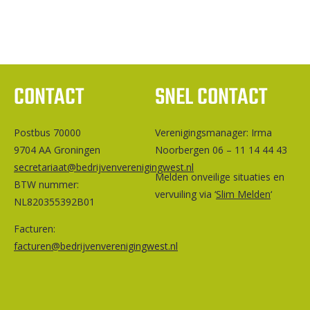
CONTACT
SNEL CONTACT
Postbus 70000
Ver­e­ni­gings­ma­na­ger: Irma
9704 AA Groningen
Noorbergen 06 – 11 14 44 43
secretariaat@bedrijvenverenigingwest.nl
Melden onveilige situaties en
BTW nummer:
vervuiling via ‘
Slim Melden
‘
NL820355392B01
Facturen:
facturen@bedrijvenverenigingwest.nl