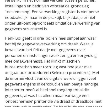
verwerkt. In het normale verkeer tussen personen,
instellingen en bedrijven volstaat de grondslag
‘toestemming’. Een verwerkingsregister is niet perse
noodzakelijk maar in de praktijk blijkt dat je er niet
onder uitkomt bijvoorbeeld omdat de verwerking van
gegevens structureel is.
Henk Bol geeft in drie ‘bollen’ heel simpel aan waar
het bij de gegevensverwerking om draait. Wees je
bewust van het feit dat je met gegevens over
personen en instellingen werkt en ga er zorgvuldig
mee om (Awareness). Het klinkt misschien
bureaucratisch maar toch: leg vast hoe je er mee
omgaat ook procedureel (Beleid en procedures). Met
de enorme vlucht van de digitale wereld liggen veel
gegevens ergens in de ‘cloud’ en een beetje handige
internetter heeft al heel snel toegang tot al die
gegevens, al was het alleen maar vanwege een
‘onbeschermde’ printer die via draad of draadloos met
een netwerk is verbonden. Zo kom je via een apparaat