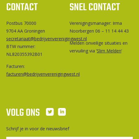
CONTACT
SNEL CONTACT
Postbus 70000
Ver­e­ni­gings­ma­na­ger: Irma
9704 AA Groningen
Noorbergen 06 – 11 14 44 43
secretariaat@bedrijvenverenigingwest.nl
Melden onveilige situaties en
BTW nummer:
vervuiling via ‘
Slim Melden
‘
NL820355392B01
Facturen:
facturen@bedrijvenverenigingwest.nl
VOLG ONS
Schrijf je in voor de nieuwsbrief