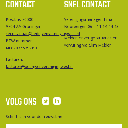
CONTACT
SNEL CONTACT
Postbus 70000
Ver­e­ni­gings­ma­na­ger: Irma
9704 AA Groningen
Noorbergen 06 – 11 14 44 43
secretariaat@bedrijvenverenigingwest.nl
Melden onveilige situaties en
BTW nummer:
vervuiling via ‘
Slim Melden
‘
NL820355392B01
Facturen:
facturen@bedrijvenverenigingwest.nl
VOLG ONS
Schrijf je in voor de nieuwsbrief