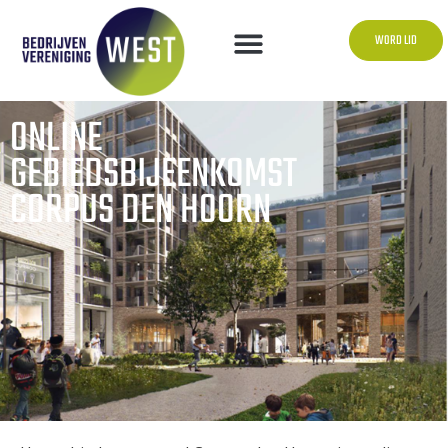
WORD LID
ONLINE
GEBIEDSBIJEENKOMST
CORPUS DEN HOORN