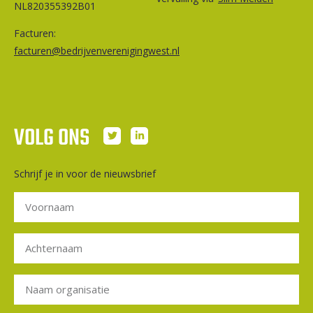
NL820355392B01
Facturen:
facturen@bedrijvenverenigingwest.nl
VOLG ONS
Schrijf je in voor de nieuwsbrief