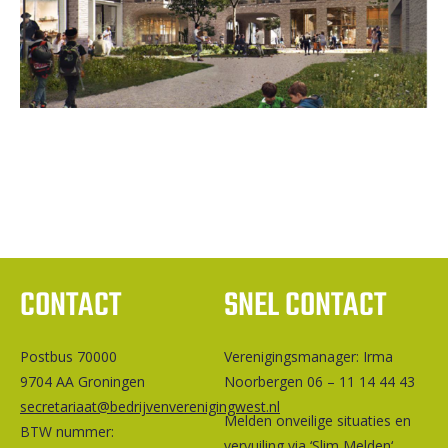
CONTACT
SNEL CONTACT
Postbus 70000
Ver­e­ni­gings­ma­na­ger: Irma
9704 AA Groningen
Noorbergen 06 – 11 14 44 43
secretariaat@bedrijvenverenigingwest.nl
Melden onveilige situaties en
BTW nummer:
vervuiling via ‘
Slim Melden
‘