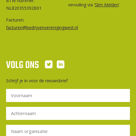
BTW nummer:
vervuiling via ‘
Slim Melden
‘
NL820355392B01
Facturen:
facturen@bedrijvenverenigingwest.nl
VOLG ONS
Schrijf je in voor de nieuwsbrief