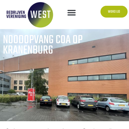
WORD LID
NOODOPVANG COA OP
KRANENBURG