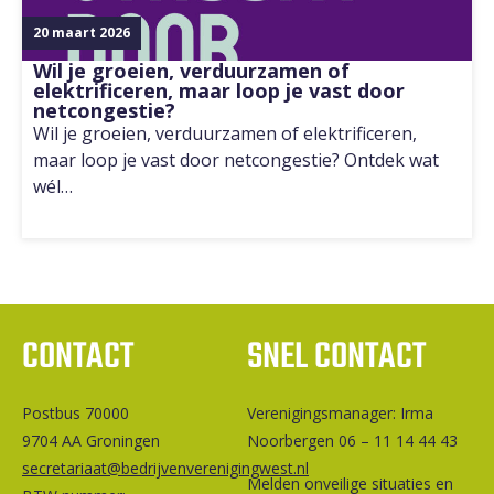
20 maart 2026
Wil je groeien, verduurzamen of
elektrificeren, maar loop je vast door
netcongestie?
Wil je groeien, verduurzamen of elektrificeren,
maar loop je vast door netcongestie? Ontdek wat
wél…
CONTACT
SNEL CONTACT
Postbus 70000
Ver­e­ni­gings­ma­na­ger: Irma
9704 AA Groningen
Noorbergen 06 – 11 14 44 43
secretariaat@bedrijvenverenigingwest.nl
Melden onveilige situaties en