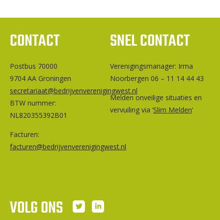
CONTACT
SNEL CONTACT
Postbus 70000
Ver­e­ni­gings­ma­na­ger: Irma
9704 AA Groningen
Noorbergen 06 – 11 14 44 43
secretariaat@bedrijvenverenigingwest.nl
Melden onveilige situaties en
BTW nummer:
vervuiling via ‘
Slim Melden
‘
NL820355392B01
Facturen:
facturen@bedrijvenverenigingwest.nl
VOLG ONS