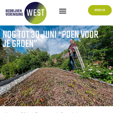
WORD LID
NOG TOT 30 JUNI “POEN VOOR
JE GROEN”