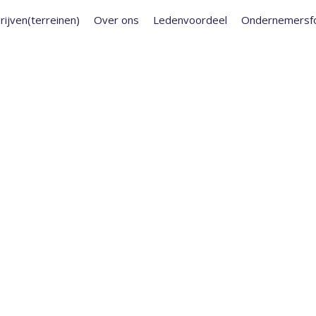
rijven(terreinen)
Over ons
Ledenvoordeel
Ondernemersf
NKOMST
NGEN PEIZERWEG