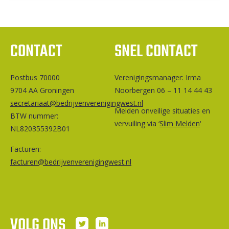
CONTACT
SNEL CONTACT
Postbus 70000
Ver­e­ni­gings­ma­na­ger: Irma
9704 AA Groningen
Noorbergen 06 – 11 14 44 43
secretariaat@bedrijvenverenigingwest.nl
Melden onveilige situaties en
BTW nummer:
vervuiling via ‘
Slim Melden
‘
NL820355392B01
Facturen:
facturen@bedrijvenverenigingwest.nl
VOLG ONS