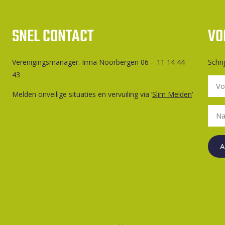
SNEL CONTACT
VO
Ver­e­ni­gings­ma­na­ger: Irma Noorbergen 06 – 11 14 44
Schri
43
Melden onveilige situaties en vervuiling via ‘
Slim Melden
‘
A