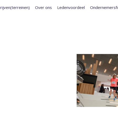
rijven(terreinen)
Over ons
Ledenvoordeel
Ondernemersf
G CAMPUS TRAIL
ND