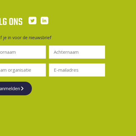
LG ONS
jf je in voor de nieuwsbrief
anmelden