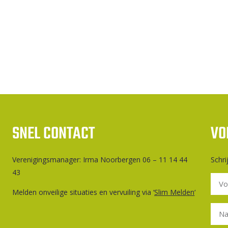
SNEL CONTACT
VO
Ver­e­ni­gings­ma­na­ger: Irma Noorbergen 06 – 11 14 44
Schri
43
Melden onveilige situaties en vervuiling via ‘
Slim Melden
‘