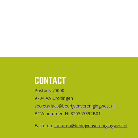
CONTACT
Postbus 70000
9704 AA Groningen
secretariaat@bedrijvenverenigingwest.nl
BTW nummer: NL820355392B01
Facturen:
facturen@bedrijvenverenigingwest.nl