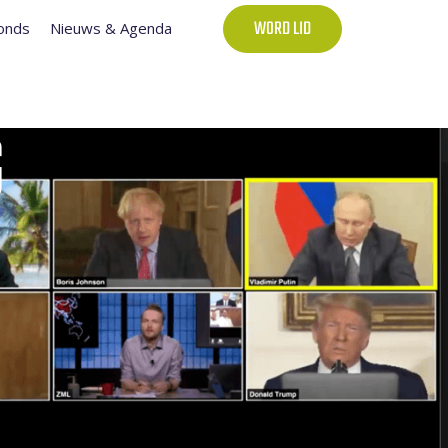
onds
Nieuws & Agenda
WORD LID
G