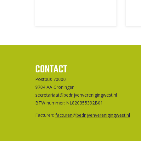
CONTACT
Postbus 70000
9704 AA Groningen
secretariaat@bedrijvenverenigingwest.nl
BTW nummer: NL820355392B01
Facturen:
facturen@bedrijvenverenigingwest.nl