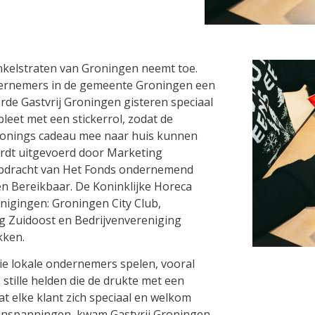
nkelstraten van Groningen neemt toe.
ondernemers in de gemeente Groningen een
erde Gastvrij Groningen gisteren speciaal
eet met een stickerrol, zodat de
ronings cadeau mee naar huis kunnen
rdt uitgevoerd door Marketing
 opdracht van Het Fonds ondernemend
 Bereikbaar. De Koninklijke Horeca
nigingen: Groningen City Club,
g Zuidoost en Bedrijvenvereniging
kken.
die lokale ondernemers spelen, vooral
stille helden die de drukte met een
t elke klant zich speciaal en welkom
n inspanningen, kwam Gastvrij Groningen