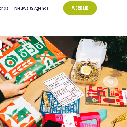
onds
Nieuws & Agenda
WORD LID
R