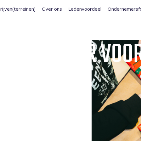
rijven(terreinen)
Over ons
Ledenvoordeel
Ondernemersf
NPAKPLEZIER VOO
ERNEMERS