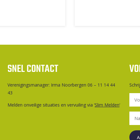
SNEL CONTACT
VO
Ver­e­ni­gings­ma­na­ger: Irma Noorbergen 06 – 11 14 44
Schri
43
Melden onveilige situaties en vervuiling via ‘
Slim Melden
‘
A