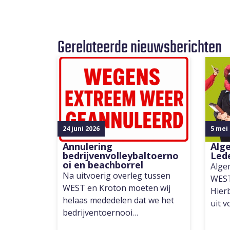
Gerelateerde nieuwsberichten
24 juni 2026
5 mei
Annulering
Alg
bedrijvenvolleybaltoerno
Led
oi en beachborrel
Alge
Na uitvoerig overleg tussen
WEST
WEST en Kroton moeten wij
Hierb
helaas mededelen dat we het
uit 
bedrijventoernooi…