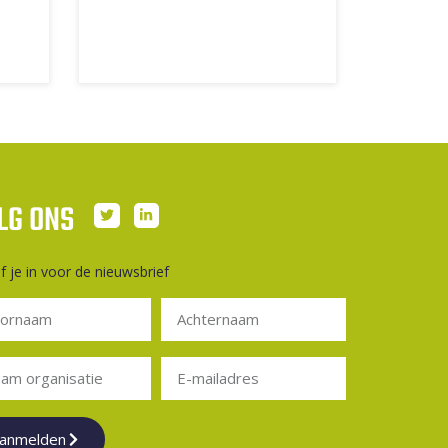
LG ONS
jf je in voor de nieuwsbrief
anmelden