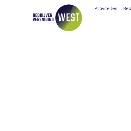
Activiteiten
Bed
GRONINGS I
LOKALE OND