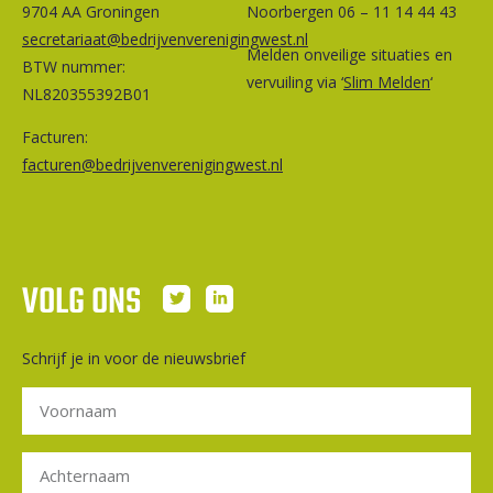
9704 AA Groningen
Noorbergen 06 – 11 14 44 43
secretariaat@bedrijvenverenigingwest.nl
Melden onveilige situaties en
BTW nummer:
vervuiling via ‘
Slim Melden
‘
NL820355392B01
Facturen:
facturen@bedrijvenverenigingwest.nl
VOLG ONS
Schrijf je in voor de nieuwsbrief