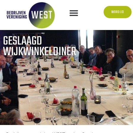
WORD LID
GESLAAGD
WIJKWINKELDINER