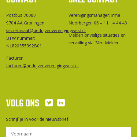
Postbus 70000
Ver­e­ni­gings­ma­na­ger: Irma
9704 AA Groningen
Noorbergen 06 – 11 14 44 43
secretariaat@bedrijvenverenigingwest.nl
Melden onveilige situaties en
BTW nummer:
vervuiling via ‘
Slim Melden
‘
NL820355392B01
Facturen:
facturen@bedrijvenverenigingwest.nl
VOLG ONS
Schrijf je in voor de nieuwsbrief