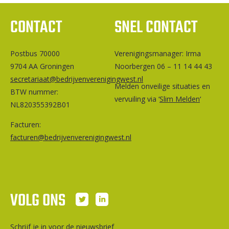
CONTACT
SNEL CONTACT
Postbus 70000
Ver­e­ni­gings­ma­na­ger: Irma
9704 AA Groningen
Noorbergen 06 – 11 14 44 43
secretariaat@bedrijvenverenigingwest.nl
Melden onveilige situaties en
BTW nummer:
vervuiling via ‘
Slim Melden
‘
NL820355392B01
Facturen:
facturen@bedrijvenverenigingwest.nl
VOLG ONS
Schrijf je in voor de nieuwsbrief