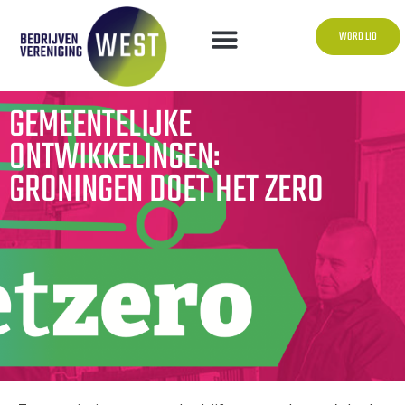
WORD LID
GEMEENTELIJKE
ONTWIKKELINGEN:
GRONINGEN DOET HET ZERO