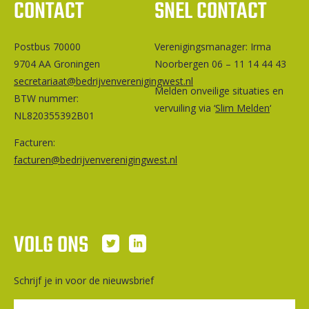
CONTACT
SNEL CONTACT
Postbus 70000
Ver­e­ni­gings­ma­na­ger: Irma
9704 AA Groningen
Noorbergen 06 – 11 14 44 43
secretariaat@bedrijvenverenigingwest.nl
Melden onveilige situaties en
BTW nummer:
vervuiling via ‘
Slim Melden
‘
NL820355392B01
Facturen:
facturen@bedrijvenverenigingwest.nl
VOLG ONS
Schrijf je in voor de nieuwsbrief