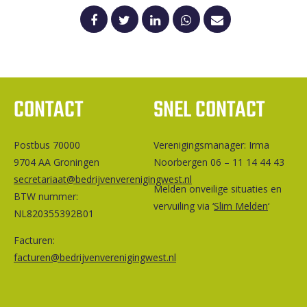
CONTACT
SNEL CONTACT
Postbus 70000
Ver­e­ni­gings­ma­na­ger: Irma
9704 AA Groningen
Noorbergen 06 – 11 14 44 43
secretariaat@bedrijvenverenigingwest.nl
Melden onveilige situaties en
BTW nummer:
vervuiling via ‘
Slim Melden
‘
NL820355392B01
Facturen:
facturen@bedrijvenverenigingwest.nl