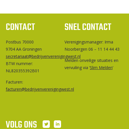
CONTACT
SNEL CONTACT
Postbus 70000
Ver­e­ni­gings­ma­na­ger: Irma
9704 AA Groningen
Noorbergen 06 – 11 14 44 43
secretariaat@bedrijvenverenigingwest.nl
Melden onveilige situaties en
BTW nummer:
vervuiling via ‘
Slim Melden
‘
NL820355392B01
Facturen:
facturen@bedrijvenverenigingwest.nl
VOLG ONS