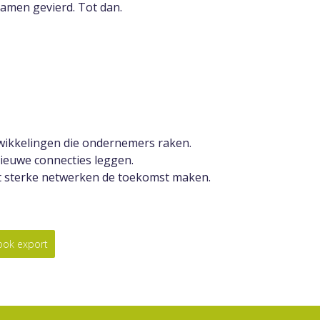
men gevierd. Tot dan.
twikkelingen die ondernemers raken.
nieuwe connecties leggen.
t sterke netwerken de toekomst maken.
look export