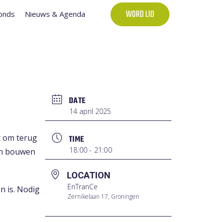
onds
Nieuws & Agenda
WORD LID
DATE
14 april 2025
t om terug
TIME
18:00 - 21:00
 en bouwen
LOCATION
EnTranCe
n is. Nodig
Zernikelaan 17, Groningen