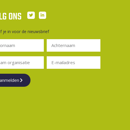
LG ONS
jf je in voor de nieuwsbrief
anmelden