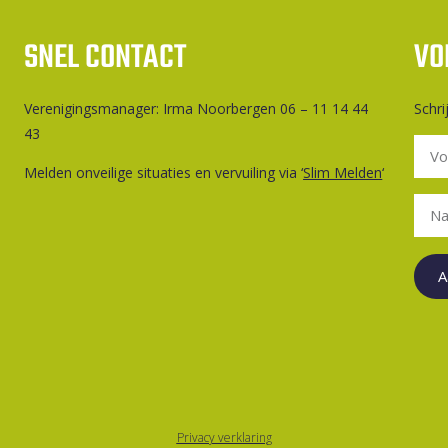
SNEL CONTACT
VO
Ver­e­ni­gings­ma­na­ger: Irma Noorbergen 06 – 11 14 44
Schri
43
Melden onveilige situaties en vervuiling via ‘
Slim Melden
‘
A
Privacy verklaring