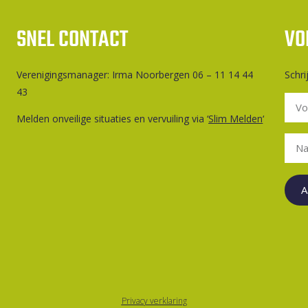
SNEL CONTACT
VO
Ver­e­ni­gings­ma­na­ger: Irma Noorbergen 06 – 11 14 44
Schri
43
Melden onveilige situaties en vervuiling via ‘
Slim Melden
‘
A
Privacy verklaring