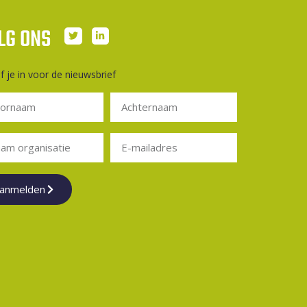
LG ONS
jf je in voor de nieuwsbrief
anmelden