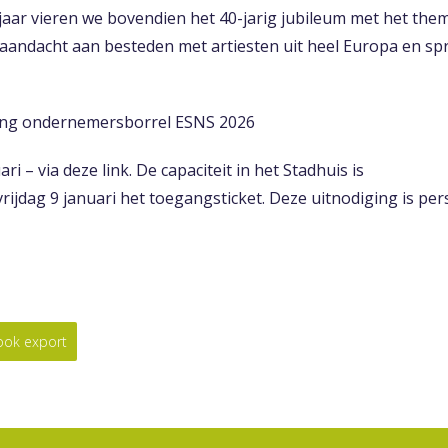
 jaar vieren we bovendien het 40-jarig jubileum met het th
a aandacht aan besteden met artiesten uit heel Europa en sp
ing ondernemersborrel ESNS 2026
ari –
via deze link
. De capaciteit in het Stadhuis is
 vrijdag 9 januari het toegangsticket. Deze uitnodiging is per
look export