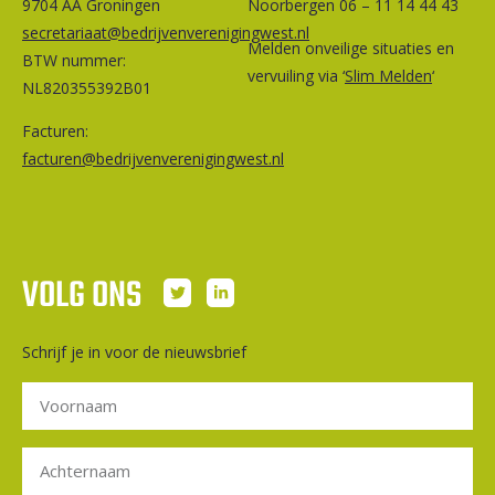
9704 AA Groningen
Noorbergen 06 – 11 14 44 43
secretariaat@bedrijvenverenigingwest.nl
Melden onveilige situaties en
BTW nummer:
vervuiling via ‘
Slim Melden
‘
NL820355392B01
Facturen:
facturen@bedrijvenverenigingwest.nl
VOLG ONS
Schrijf je in voor de nieuwsbrief