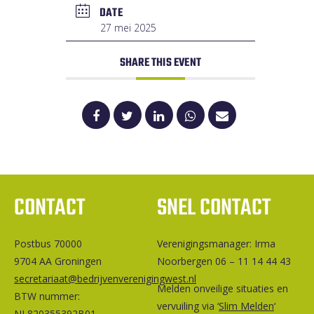
DATE
27 mei 2025
SHARE THIS EVENT
CONTACT
SNEL CONTACT
Postbus 70000
Ver­e­ni­gings­ma­na­ger: Irma
9704 AA Groningen
Noorbergen 06 – 11 14 44 43
secretariaat@bedrijvenverenigingwest.nl
Melden onveilige situaties en
BTW nummer:
vervuiling via ‘
Slim Melden
‘
NL820355392B01