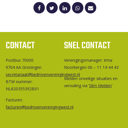
CONTACT
SNEL CONTACT
Postbus 70000
Ver­e­ni­gings­ma­na­ger: Irma
9704 AA Groningen
Noorbergen 06 – 11 14 44 43
secretariaat@bedrijvenverenigingwest.nl
Melden onveilige situaties en
BTW nummer:
vervuiling via ‘
Slim Melden
‘
NL820355392B01
Facturen:
facturen@bedrijvenverenigingwest.nl