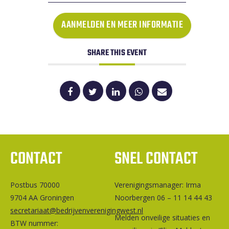
AANMELDEN EN MEER INFORMATIE
SHARE THIS EVENT
CONTACT
SNEL CONTACT
Postbus 70000
Ver­e­ni­gings­ma­na­ger: Irma
9704 AA Groningen
Noorbergen 06 – 11 14 44 43
secretariaat@bedrijvenverenigingwest.nl
Melden onveilige situaties en
BTW nummer: