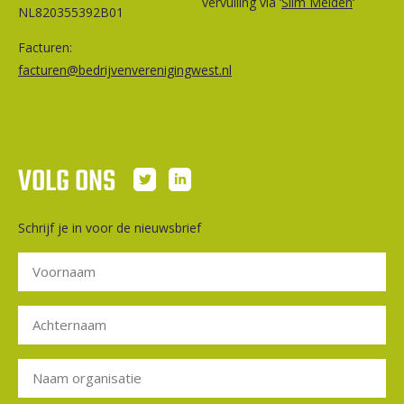
vervuiling via ‘
Slim Melden
‘
NL820355392B01
Facturen:
facturen@bedrijvenverenigingwest.nl
VOLG ONS
Schrijf je in voor de nieuwsbrief