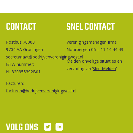
CONTACT
SNEL CONTACT
Postbus 70000
Ver­e­ni­gings­ma­na­ger: Irma
9704 AA Groningen
Noorbergen 06 – 11 14 44 43
secretariaat@bedrijvenverenigingwest.nl
Melden onveilige situaties en
BTW nummer:
vervuiling via ‘
Slim Melden
‘
NL820355392B01
Facturen:
facturen@bedrijvenverenigingwest.nl
VOLG ONS